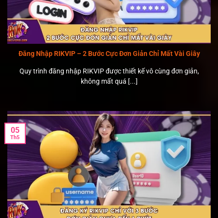
Đăng Nhập RIKVIP – 2 Bước Cực Đơn Giản Chỉ Mất Vài Giây
Quy trình đăng nhập RIKVIP được thiết kế vô cùng đơn giản,
không mất quá [...]
05
Th5