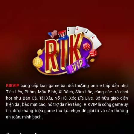
RIKVIP
cung cấp loạt game bài đổi thưởng online hấp dẫn như
Tiến Lên, Phỏm, Mậu Binh, Xì Dách, Sâm Lốc, cùng các trò chơi
hot như Bắn Cá, Tài Xỉu, Nổ Hũ, Xóc Đĩa Live. Sở hữu giao diện
hiện đại, bảo mật cao, hỗ trợ đa nền tảng, RIKVIP là cổng game uy
tín, được hàng triệu game thủ lựa chọn để giải trí và săn thưởng
an toàn, minh bạch.