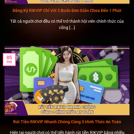
Đăng Ký RIKVIP Chỉ Với 3 Bước Đơn Giản Chưa Đến 1 Phút
Tất cả người chơi đều có thể trở thành hội viên chính thức của
cổng [...]
05
Th5
Rút Tiền RIKVIP Nhanh Chóng Cùng 3 Hình Thức An Toàn
Hiện tại người chơi có thể tiến hành rút tiền RIKVIP bằng nhiều