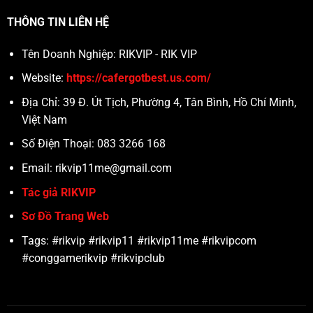
THÔNG TIN LIÊN HỆ
Tên Doanh Nghiệp: RIKVIP - RIK VIP
Website:
https://cafergotbest.us.com/
Địa Chỉ: 39 Đ. Út Tịch, Phường 4, Tân Bình, Hồ Chí Minh,
Việt Nam
Số Điện Thoại: 083 3266 168
Email:
rikvip11me@gmail.com
Tác giả RIKVIP
Sơ Đồ Trang Web
Tags: #rikvip #rikvip11 #rikvip11me #rikvipcom
#conggamerikvip #rikvipclub